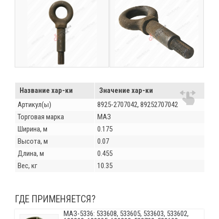
Название хар-ки
Значение хар-ки
Артикул(ы)
8925-2707042, 89252707042
Торговая марка
МАЗ
Ширина, м
0.175
Высота, м
0.07
Длина, м
0.455
Вес, кг
10.35
ГДЕ ПРИМЕНЯЕТСЯ?
МАЗ-5336: 533608, 533605, 533603, 533602,