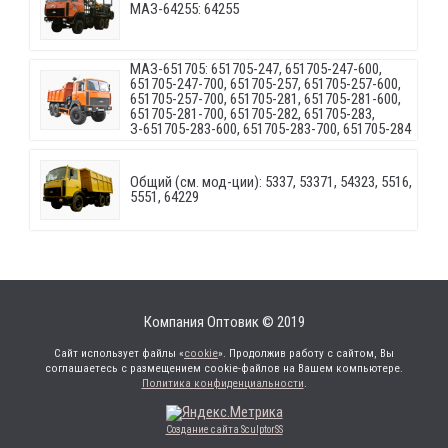
МАЗ-64255: 64255
МАЗ-651705: 651705-247, 651705-247-600,
651705-247-700, 651705-257, 651705-257-600,
651705-257-700, 651705-281, 651705-281-600,
651705-281-700, 651705-282, 651705-283,
З-651705-283-600, 651705-283-700, 651705-284
Общий (см. мод-ции): 5337, 53371, 54323, 5516,
5551, 64229
Компания Оптовик © 2019
Сайт использует файлы «
cookie
». Продолжив работу с сайтом, Вы
соглашаетесь с размещением cookie-файлов на Вашем компьютере.
Политика конфиденциальности
.
Создание сайта SculptorSS