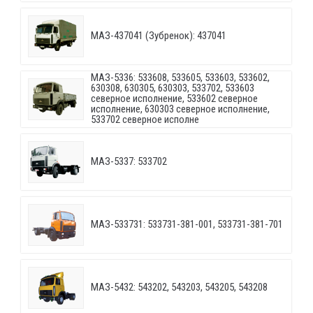
МАЗ-437041 (Зубренок): 437041
МАЗ-5336: 533608, 533605, 533603, 533602,
630308, 630305, 630303, 533702, 533603
северное исполнение, 533602 северное
исполнение, 630303 северное исполнение,
533702 северное исполне
МАЗ-5337: 533702
МАЗ-533731: 533731-381-001, 533731-381-701
МАЗ-5432: 543202, 543203, 543205, 543208