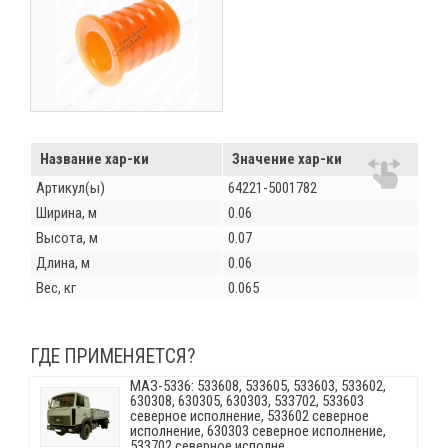
Название хар-ки
Значение хар-ки
Артикул(ы)
64221-5001782
Ширина, м
0.06
Высота, м
0.07
Длина, м
0.06
Вес, кг
0.065
ГДЕ ПРИМЕНЯЕТСЯ?
МАЗ-5336: 533608, 533605, 533603, 533602,
630308, 630305, 630303, 533702, 533603
северное исполнение, 533602 северное
исполнение, 630303 северное исполнение,
533702 северное исполне