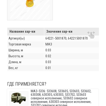
Название хар-ки
Значение хар-ки
Артикул(ы)
64221-5001870, 642215001870
Торговая марка
МАЗ
Ширина, м
0.03
Высота, м
0.02
Длина, м
0.03
Вес, кг
0.01
ГДЕ ПРИМЕНЯЕТСЯ?
МАЗ-5336: 533608, 533605, 533603, 533602,
630308, 630305, 630303, 533702, 533603
северное исполнение, 533602 северное
исполнение, 630303 северное исполнение,
533702 северное исполне