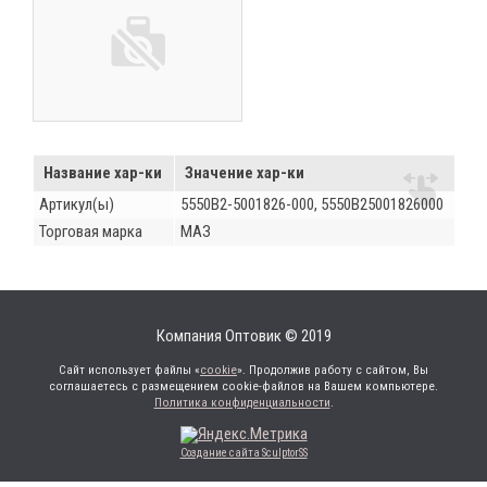
Название хар-ки
Значение хар-ки
Артикул(ы)
5550В2-5001826-000, 5550В25001826000
Торговая марка
МАЗ
Компания Оптовик © 2019
Сайт использует файлы «
cookie
». Продолжив работу с сайтом, Вы
соглашаетесь с размещением cookie-файлов на Вашем компьютере.
Политика конфиденциальности
.
Создание сайта SculptorSS