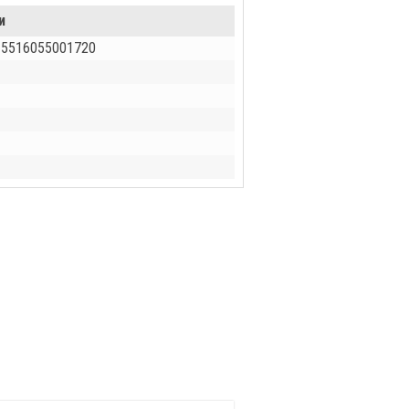
и
 5516055001720