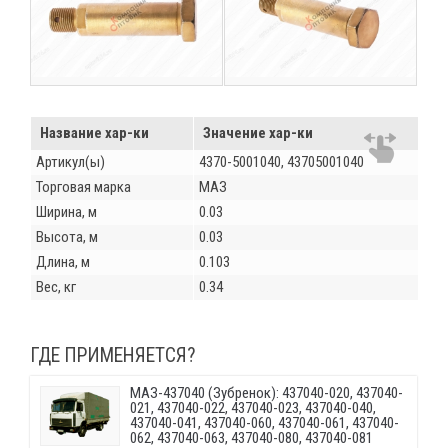
Название хар-ки
Значение хар-ки
Артикул(ы)
4370-5001040, 43705001040
Торговая марка
МАЗ
Ширина, м
0.03
Высота, м
0.03
Длина, м
0.103
Вес, кг
0.34
ГДЕ ПРИМЕНЯЕТСЯ?
МАЗ-437040 (Зубренок): 437040-020, 437040-
021, 437040-022, 437040-023, 437040-040,
437040-041, 437040-060, 437040-061, 437040-
062, 437040-063, 437040-080, 437040-081