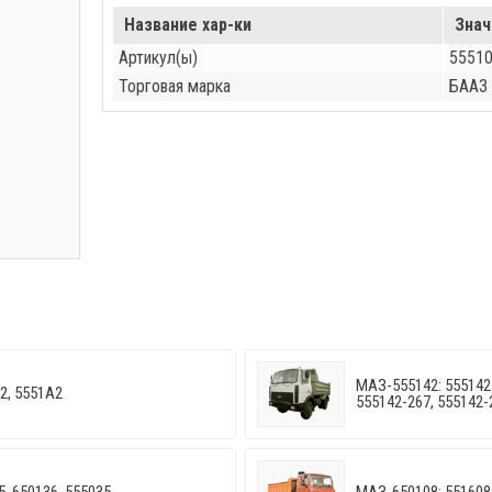
Название хар-ки
Знач
Артикул(ы)
55510
Торговая марка
БААЗ
МАЗ-555142: 555142-
2, 5551А2
555142-267, 555142-