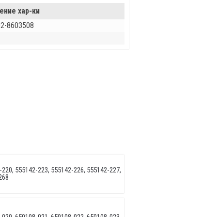
ение хар-ки
2-8603508
220, 555142-223, 555142-226, 555142-227,
268