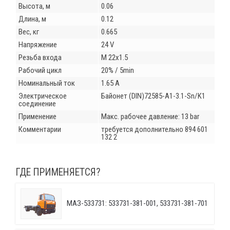
Высота, м
0.06
Длина, м
0.12
Вес, кг
0.665
Напряжение
24 V
Резьба входа
M 22x1.5
Рабочий цикл
20% / 5min
Номинальный ток
1.65 A
Электрическое
Байонет (DIN)72585-A1-3.1-Sn/K1
соединение
Применение
Макс. рабочее давление: 13 bar
Комментарии
требуется дополнительно 894 601
132 2
ГДЕ ПРИМЕНЯЕТСЯ?
МАЗ-533731: 533731-381-001, 533731-381-701