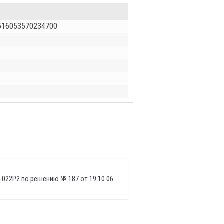
5516053570234700
-022P2 по решению № 187 от 19.10.06