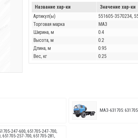
Название хар-ки
Значение хар-ки
Артикул(ы)
551605-3570234, 
Торговая марка
МАЗ
Ширина, м
0.4
Высота, м
0.2
Длина, м
0.95
Вес, кг
0.25
МАЗ-631705: 631705
51705-247-600, 651705-247-700,
, 651705-257-700, 651705-281,