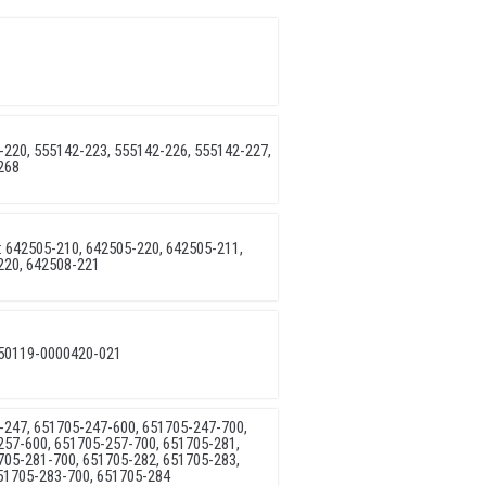
220, 555142-223, 555142-226, 555142-227,
268
 642505-210, 642505-220, 642505-211,
220, 642508-221
50119-0000420-021
247, 651705-247-600, 651705-247-700,
257-600, 651705-257-700, 651705-281,
705-281-700, 651705-282, 651705-283,
51705-283-700, 651705-284