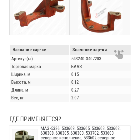
Название хар-ки
Значение хар-ки
Артикул(ы)
543240-3407203
Торговая марка
БААЗ
Ширина, м
0.15
Высота, м
0.12
Длина, м
0.27
Вес, кг
2.07
ГДЕ ПРИМЕНЯЕТСЯ?
МАЗ-5336: 533608, 533605, 533603, 533602,
630308, 630305, 630303, 533702, 533603
северное исполнение, 533602 северное