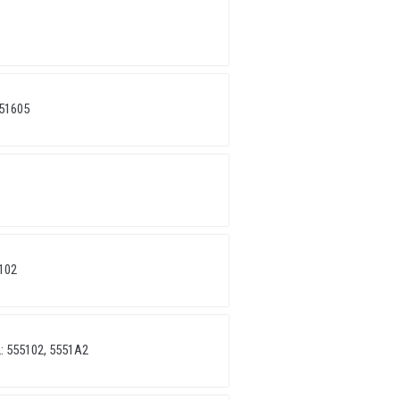
551605
102
: 555102, 5551А2