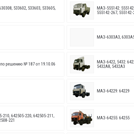
630308, 533602, 533603, 533605,
МАЗ-555142: 555142-
555142-267, 555142-
МАЗ-6303A3, 6303A5
МАЗ-6422, 5432: 6422
по решению № 187 от 19.10.06
5432A8, 5432A3
МАЗ-64229: 64229
-210, 642505-220, 642505-211,
МАЗ-64255: 64255
2508-221