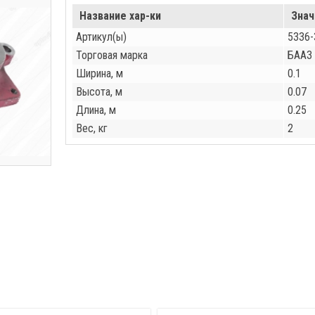
Название хар-ки
Знач
Артикул(ы)
5336-
Торговая марка
БААЗ
Ширина, м
0.1
Высота, м
0.07
Длина, м
0.25
Вес, кг
2