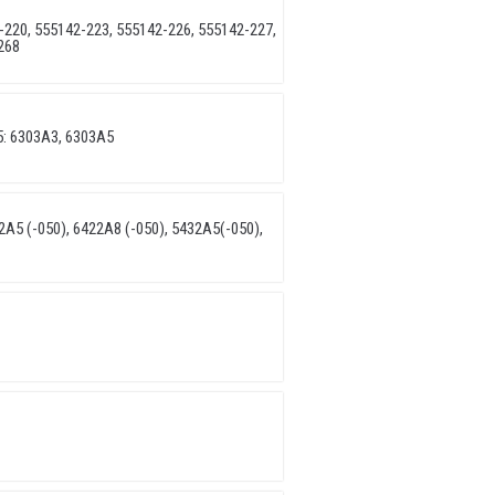
220, 555142-223, 555142-226, 555142-227,
268
: 6303A3, 6303A5
A5 (-050), 6422A8 (-050), 5432A5(-050),