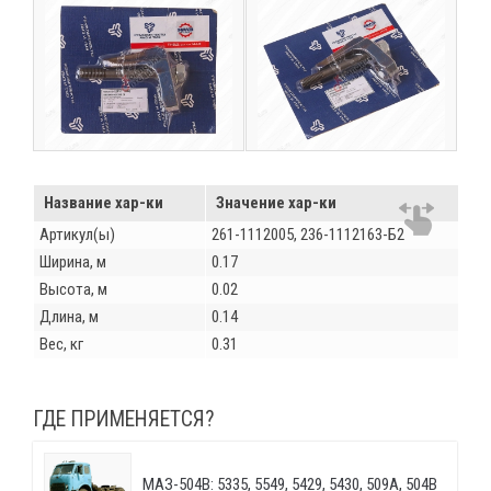
Название хар-ки
Значение хар-ки
Артикул(ы)
261-1112005, 236-1112163-Б2
Ширина, м
0.17
Высота, м
0.02
Длина, м
0.14
Вес, кг
0.31
ГДЕ ПРИМЕНЯЕТСЯ?
МАЗ-504В: 5335, 5549, 5429, 5430, 509А, 504В