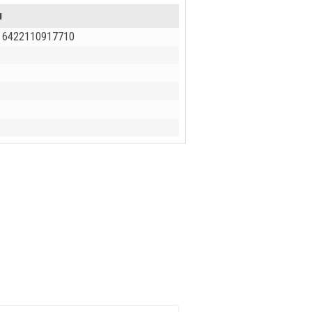
и
, 6422110917710