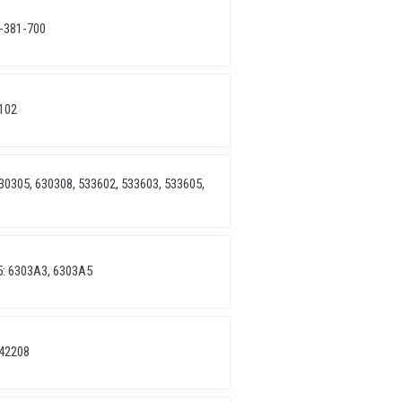
-381-700
102
0305, 630308, 533602, 533603, 533605,
: 6303A3, 6303A5
642208