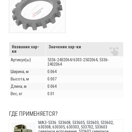
Название хар-
Значение хар-ки
ки
Артикул(ы)
5336-2402064/6303-2502064, 5336-
2402064
Ширина, м
0.064
Высота, м
0.007
Длина, м
0.064
Вес, кг
0.01
ГДЕ ПРИМЕНЯЕТСЯ?
МАЗ-5336: 533608, 533605, 533603, 533602,
630308, 630305, 630303, 533702, 533603
северное исполнение, 533602 северное