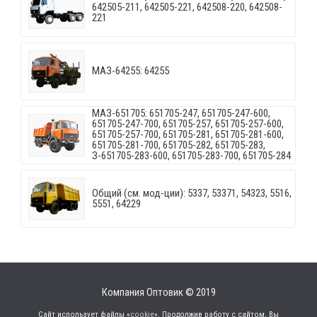
642505-211, 642505-221, 642508-220, 642508-
221
МАЗ-64255: 64255
МАЗ-651705: 651705-247, 651705-247-600,
651705-247-700, 651705-257, 651705-257-600,
651705-257-700, 651705-281, 651705-281-600,
651705-281-700, 651705-282, 651705-283,
З-651705-283-600, 651705-283-700, 651705-284
Общий (см. мод-ции): 5337, 53371, 54323, 5516,
5551, 64229
Компания Оптовик © 2019
Сайт использует файлы «
cookie
». Продолжив работу с сайтом, Вы