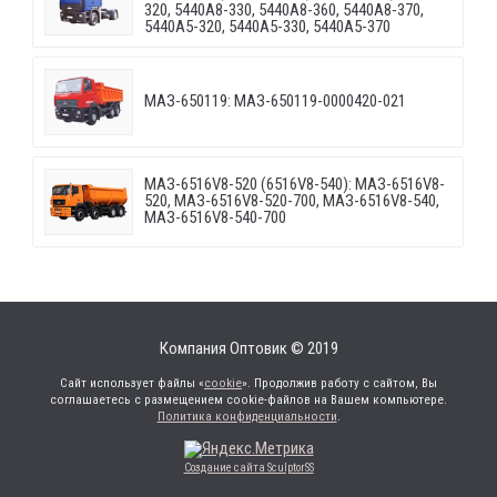
320, 5440A8-330, 5440A8-360, 5440A8-370,
5440A5-320, 5440A5-330, 5440A5-370
МАЗ-650119: МАЗ-650119-0000420-021
МАЗ-6516V8-520 (6516V8-540): МАЗ-6516V8-
520, МАЗ-6516V8-520-700, МАЗ-6516V8-540,
МАЗ-6516V8-540-700
Компания Оптовик © 2019
Сайт использует файлы «
cookie
». Продолжив работу с сайтом, Вы
соглашаетесь с размещением cookie-файлов на Вашем компьютере.
Политика конфиденциальности
.
Создание сайта SculptorSS