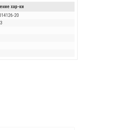
ение хар-ки
014126-20
З