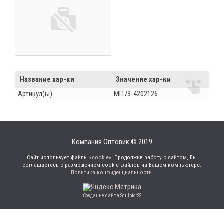
Название хар-ки
Значение хар-ки
Артикул(ы)
МП73-4202126
Компания Оптовик © 2019
Сайт использует файлы «
cookie
». Продолжив работу с сайтом, Вы
соглашаетесь с размещением cookie-файлов на Вашем компьютере.
Политика конфиденциальности
.
Создание сайта SculptorSS