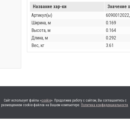
Название хар-ки
Значение х
Артикул(ы)
6090012022,
Ширина, м
0.169
Высота, м
0.164
Длина, м
0.292
Вес, кг
3.61
Сайт использует файлы «
cookie
». Продолжив работу с сайтом, Вы соглашаетесь с
размещением cookie-файлов на Вашем компьютере.
Политика конфиденциальности
.