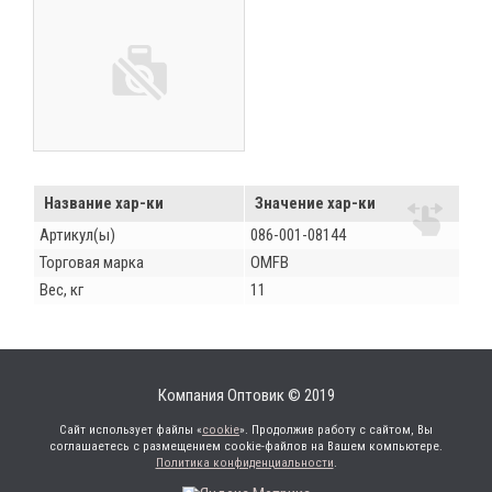
Название хар-ки
Значение хар-ки
Артикул(ы)
086-001-08144
Торговая марка
OMFB
Вес, кг
11
Компания Оптовик © 2019
Сайт использует файлы «
cookie
». Продолжив работу с сайтом, Вы
соглашаетесь с размещением cookie-файлов на Вашем компьютере.
Политика конфиденциальности
.