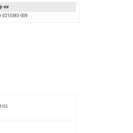
р-ки
0-0210383-009
3105