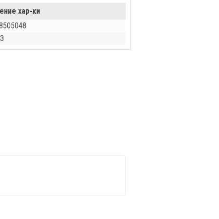
ение хар-ки
8505048
З