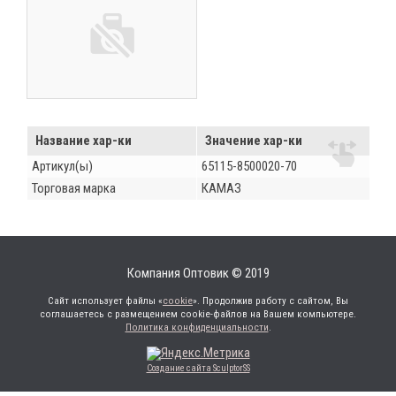
Название хар-ки
Значение хар-ки
Артикул(ы)
65115-8500020-70
Торговая марка
КАМАЗ
Компания Оптовик © 2019
Сайт использует файлы «
cookie
». Продолжив работу с сайтом, Вы
соглашаетесь с размещением cookie-файлов на Вашем компьютере.
Политика конфиденциальности
.
Создание сайта SculptorSS