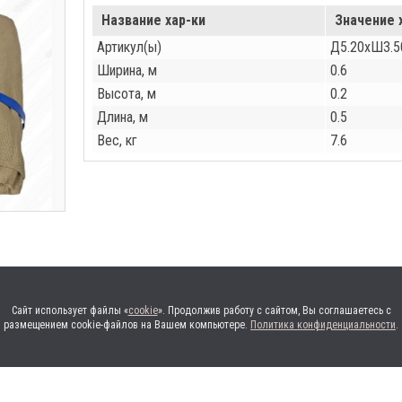
Название хар-ки
Значение 
Артикул(ы)
Д5.20хШ3.5
Ширина, м
0.6
Высота, м
0.2
Длина, м
0.5
Вес, кг
7.6
Сайт использует файлы «
cookie
». Продолжив работу с сайтом, Вы соглашаетесь с
размещением cookie-файлов на Вашем компьютере.
Политика конфиденциальности
.