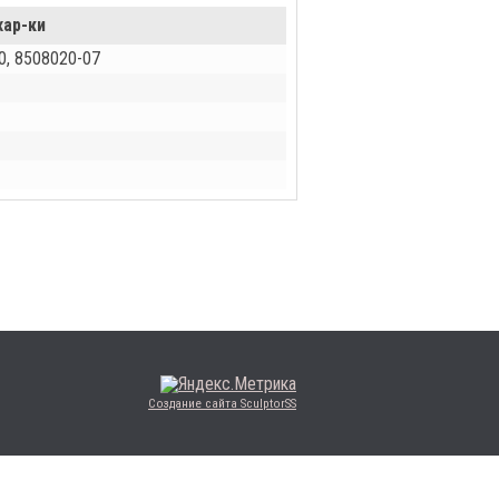
хар-ки
0, 8508020-07
Создание сайта SculptorSS