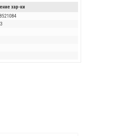
ение хар-ки
8521084
З