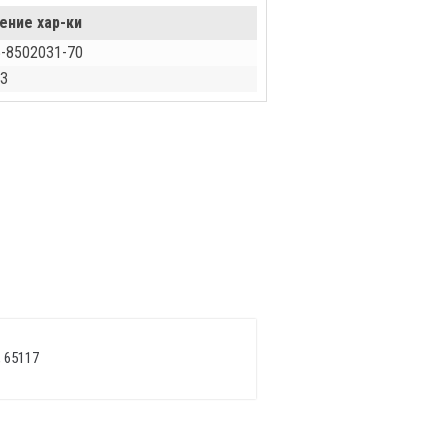
ение хар-ки
-8502031-70
З
 65117