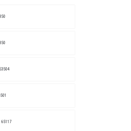
350
350
53504
4501
 65117