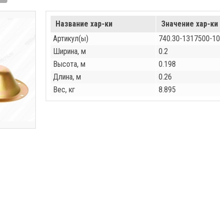
Название хар-ки
Значение хар-ки
Артикул(ы)
740.30-1317500-10
Ширина, м
0.2
Высота, м
0.198
Длина, м
0.26
Вес, кг
8.895