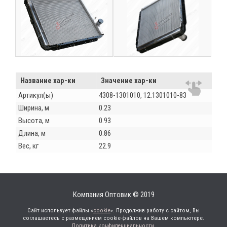
Название хар-ки
Значение хар-ки
Артикул(ы)
4308-1301010, 12.1301010-83
Ширина, м
0.23
Высота, м
0.93
Длина, м
0.86
Вес, кг
22.9
Компания Оптовик © 2019
Сайт использует файлы «
cookie
». Продолжив работу с сайтом, Вы
соглашаетесь с размещением cookie-файлов на Вашем компьютере.
Политика конфиденциальности
.