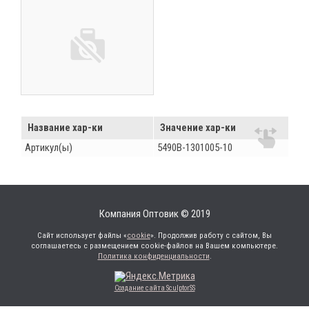
Название хар-ки
Значение хар-ки
Артикул(ы)
5490В-1301005-10
Компания Оптовик © 2019
Сайт использует файлы «
cookie
». Продолжив работу с сайтом, Вы
соглашаетесь с размещением cookie-файлов на Вашем компьютере.
Политика конфиденциальности
.
Создание сайта SculptorSS