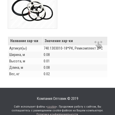
Название хар-ки
Значение хар-ки
Артикул(ы)
740.1303010-18*РК, Ремкомплект 2РС
Ширина, м
0.08
Высота, м
0.01
Длина, м
0.08
Вес, кг
0.02
Компания Оптовик © 2019
Сайт использует файлы «
cookie
». Продолжив работу с сайтом, Вы
соглашаетесь с размещением cookie-файлов на Вашем компьютере.
Политика конфиденциальности
.