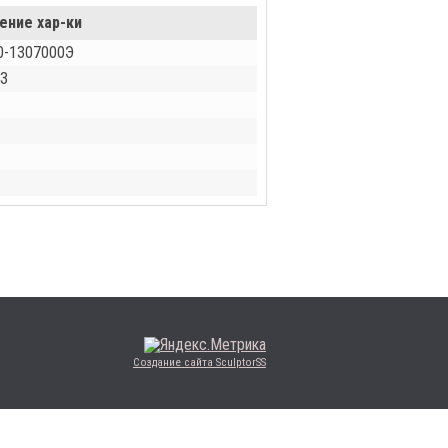
ение хар-ки
0-1307000Э
З
Создание сайта SculptorSS