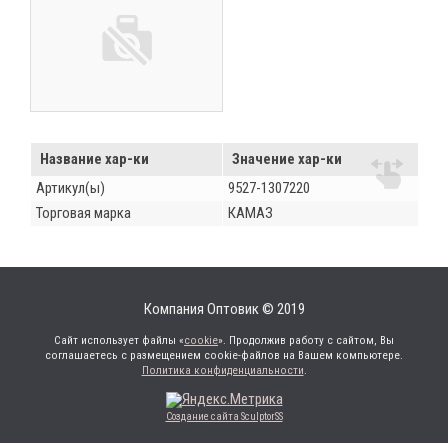
Название хар-ки
Значение хар-ки
Артикул(ы)
9527-1307220
Торговая марка
КАМАЗ
Компания Оптовик © 2019
Сайт использует файлы «
cookie
». Продолжив работу с сайтом, Вы
соглашаетесь с размещением cookie-файлов на Вашем компьютере.
Политика конфиденциальности
.
Создание сайта SculptorSS