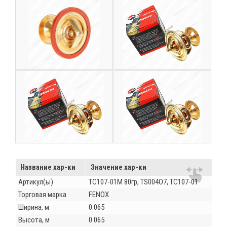
Название хар-ки
Значение хар-ки
Артикул(ы)
ТС107-01М 80гр, TS004O7, ТС107-01
Торговая марка
FENOX
Ширина, м
0.065
Высота, м
0.065