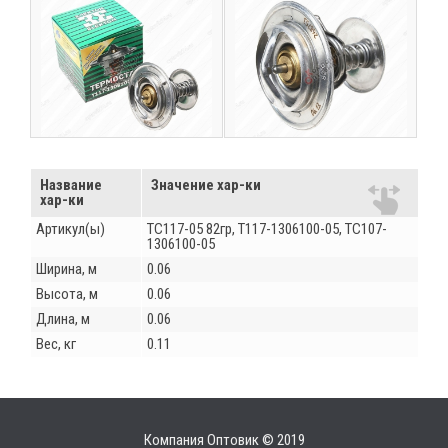
Название
Значение хар-ки
хар-ки
Артикул(ы)
ТС117-05 82гр, Т117-1306100-05, ТС107-
1306100-05
Ширина, м
0.06
Высота, м
0.06
Длина, м
0.06
Вес, кг
0.11
Компания Оптовик © 2019