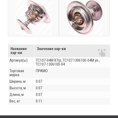
Название
Значение хар-ки
хар-ки
Артикул(ы)
ТС107-04М 87гр, ТС107.1306100-04М уп.,
ТС107-1306100-04
Торговая
ПРАМО
марка
Ширина, м
0.07
Высота, м
0.07
Длина, м
0.07
Вес, кг
0.11