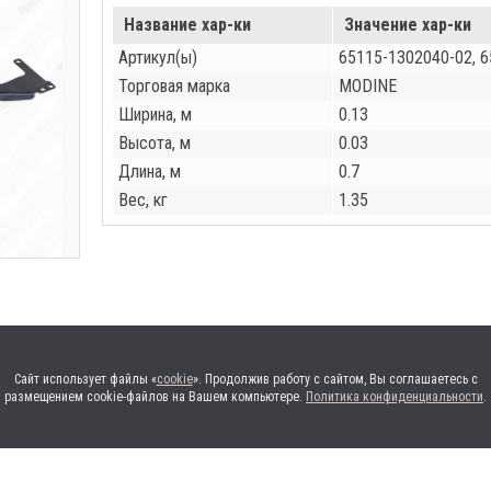
Название хар-ки
Значение хар-ки
Артикул(ы)
65115-1302040-02, 
Торговая марка
MODINE
Ширина, м
0.13
Высота, м
0.03
Длина, м
0.7
Вес, кг
1.35
Сайт использует файлы «
cookie
». Продолжив работу с сайтом, Вы соглашаетесь с
размещением cookie-файлов на Вашем компьютере.
Политика конфиденциальности
.