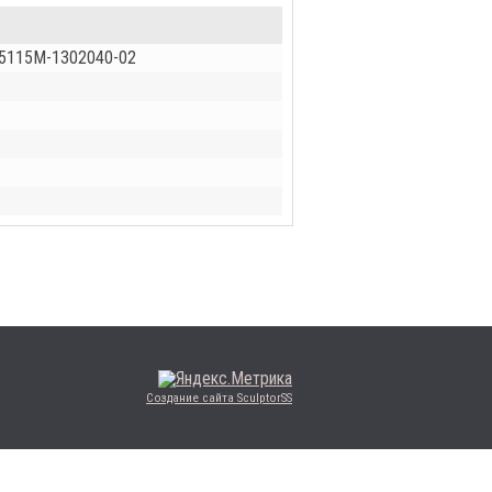
65115М-1302040-02
Создание сайта SculptorSS