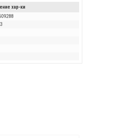
ение хар-ки
509288
З