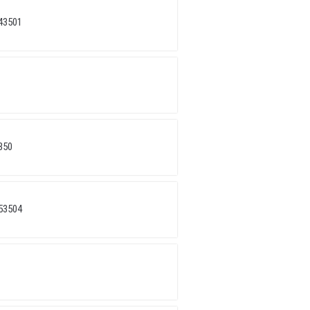
43501
350
53504