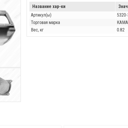
Название хар-ки
Знач
Артикул(ы)
5320-
Торговая марка
КАМА
Вес, кг
0.82