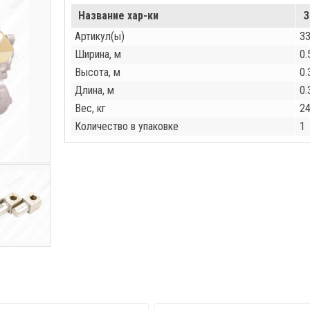
Название хар-ки
З
Артикул(ы)
33
Ширина, м
0.
Высота, м
0.
Длина, м
0.
Вес, кг
24
Количество в упаковке
1