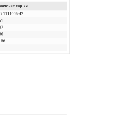
начение хар-ки
7.1111005-42
51
37
36
.56