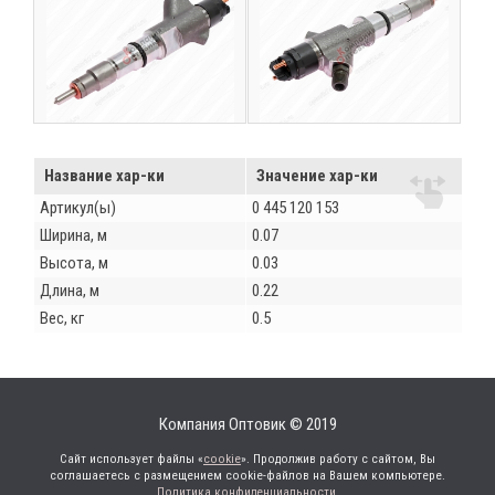
Название хар-ки
Значение хар-ки
Артикул(ы)
0 445 120 153
Ширина, м
0.07
Высота, м
0.03
Длина, м
0.22
Вес, кг
0.5
Компания Оптовик © 2019
Сайт использует файлы «
cookie
». Продолжив работу с сайтом, Вы
соглашаетесь с размещением cookie-файлов на Вашем компьютере.
Политика конфиденциальности
.