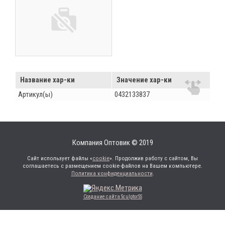
Название хар-ки
Значение хар-ки
Артикул(ы)
0432133837
Компания Оптовик © 2019
Сайт использует файлы «
cookie
». Продолжив работу с сайтом, Вы
соглашаетесь с размещением cookie-файлов на Вашем компьютере.
Политика конфиденциальности
.
Создание сайта SculptorSS