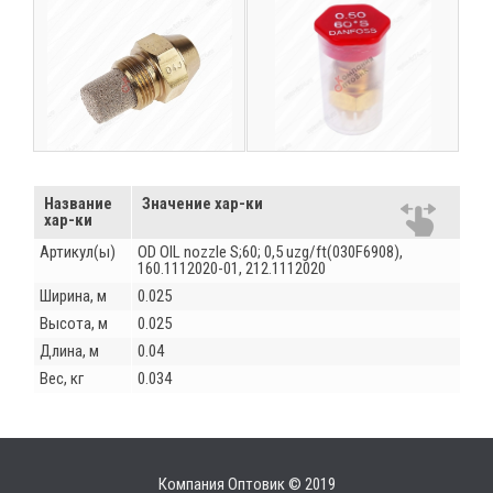
Название
Значение хар-ки
хар-ки
Артикул(ы)
OD OIL nozzle S;60; 0,5 uzg/ft(030F6908),
160.1112020-01, 212.1112020
Ширина, м
0.025
Высота, м
0.025
Длина, м
0.04
Вес, кг
0.034
Компания Оптовик © 2019