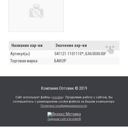
Название хар-ки
Значение хар-ки
Артикул(ы)
541121-1101110*, БХ650Х650F
Торговая марка
БАКОР
Компания Оптовик © 2019
Сайт использует файлы «
cookie
». Продолжив работу с сайтом, Вы
соглашаетесь с размещением cookie-файлов на Вашем компьютере.
Политика конфиденциальности
.
Создание сайта SculptorSS