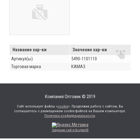
Название хар-ки
Значение хар-ки
Артикул(ы)
5490-1101110
Торговая марка
КАМАЗ
Компания Оптовик © 2019
Сайт использует файлы «
cookie
». Продолжив работу с сайтом, Вы
соглашаетесь с размещением cookie-файлов на Вашем компьютере.
Политика конфиденциальности
.
Создание сайта SculptorSS