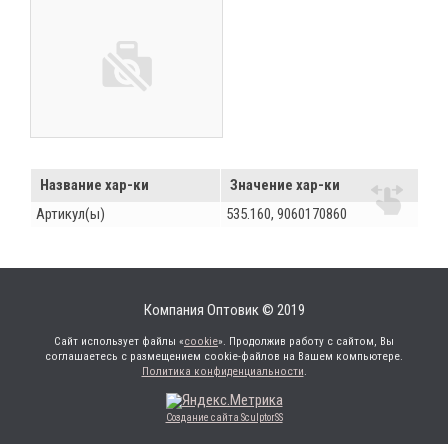
Название хар-ки
Значение хар-ки
Артикул(ы)
535.160, 9060170860
Компания Оптовик © 2019
Сайт использует файлы «
cookie
». Продолжив работу с сайтом, Вы
соглашаетесь с размещением cookie-файлов на Вашем компьютере.
Политика конфиденциальности
.
Создание сайта SculptorSS