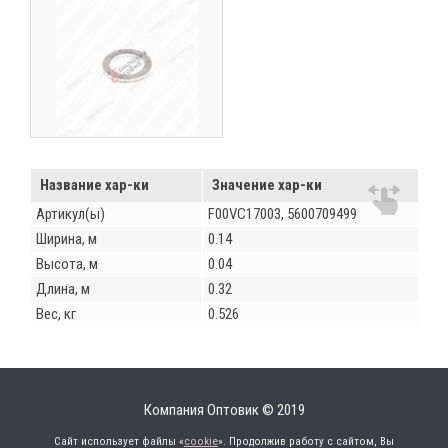
Название хар-ки
Значение хар-ки
Артикул(ы)
F00VC17003, 5600709499
Ширина, м
0.14
Высота, м
0.04
Длина, м
0.32
Вес, кг
0.526
Компания Оптовик © 2019
Сайт использует файлы «
cookie
». Продолжив работу с сайтом, Вы