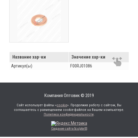
Название хар-ки
Значение хар-ки
Артикул(ы)
F00RJ01086
Компания Оптовик © 2019
Сайт использует файлы «
cookie
». Продолжив работу с сайтом, Вы
соглашаетесь с размещением cookie-файлов на Вашем компьютере.
Политика конфиденциальности
.
Создание сайта SculptorSS