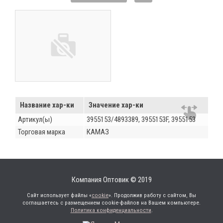
Название хар-ки
Значение хар-ки
Артикул(ы)
3955153/4893389, 3955153F, 3955153
Торговая марка
КАМАЗ
Компания Оптовик © 2019
Сайт использует файлы «
cookie
». Продолжив работу с сайтом, Вы
соглашаетесь с размещением cookie-файлов на Вашем компьютере.
Политика конфиденциальности
.